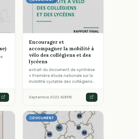
Encourager et
se)
accompagner la mobilité à
vélo des collégiens et des
le
lycéens
a
extrait du document de synthèse
« Première étude nationale sur la
mobilité cyclable des collégiens…
Septembre 2022
·
ADEME
DOCUMENT