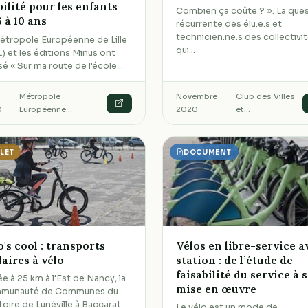
ilité pour les enfants
Combien ça coûte ? ». La que
6 à 10 ans
récurrente des élu.e.s et
technicien.ne.s des collectivi
étropole Européenne de Lille
qui…
) et les éditions Minus ont
isé « Sur ma route de l'école…
Métropole
Novembre
Club des Villes
·
·
0
Européenne…
2020
et…
LLET
DOCUMENT
o's cool : transports
Vélos en libre-service a
laires à vélo
station : de l’étude de
faisabilité du service à 
ée à 25 km à l'Est de Nancy, la
mise en œuvre
munauté de Communes du
itoire de Lunéville à Baccarat…
Le vélo est un mode de