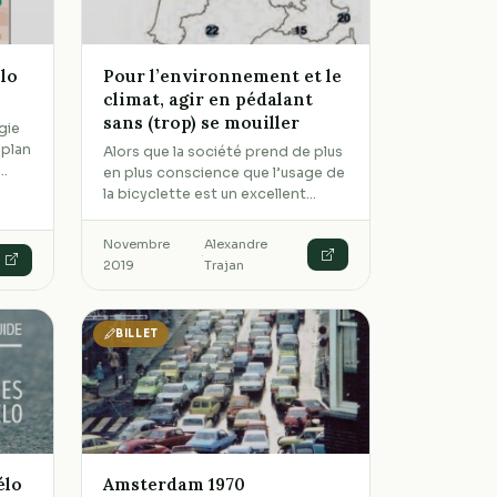
élo
Pour l’environnement et le
climat, agir en pédalant
sans (trop) se mouiller
gie
 plan
Alors que la société prend de plus
r…
en plus conscience que l’usage de
la bicyclette est un excellent…
Novembre
Alexandre
·
2019
Trajan
BILLET
élo
Amsterdam 1970