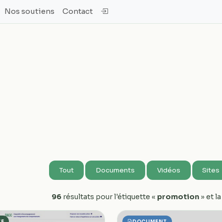
Nos soutiens
Contact
Tout
Documents
Vidéos
Sites
96
résultats pour l'étiquette «
promotion
» et l
TE
DOCUMENT