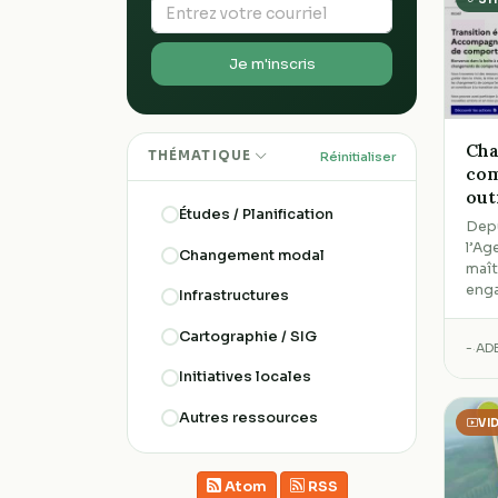
Je m'inscris
Cha
THÉMATIQUE
Réinitialiser
com
out
Études / Planification
Depu
l’Ag
Changement modal
maît
eng
Infrastructures
Cartographie / SIG
-
·
AD
Initiatives locales
Autres ressources
VI
Atom
RSS