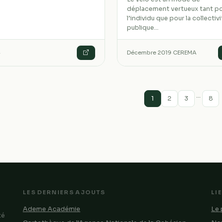
déplacement vertueux tant p
l’individu que pour la collectiv
publique…
·
Décembre 2019
·
CEREMA
…
1
2
3
8
LES DERNIERS AJOUTS
LI
Ademe Académie
Le 
té