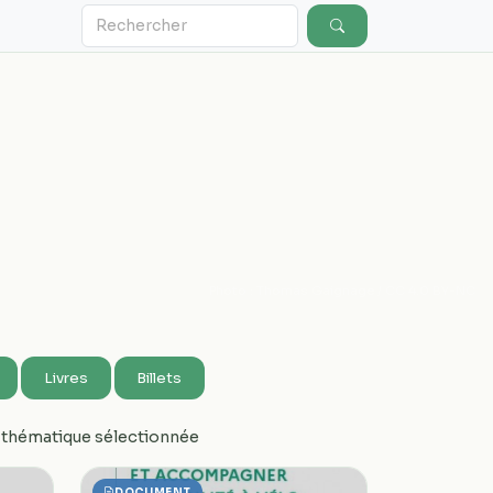
Photo : Thomas Gaignage / CC 4.0 BY-NC
Livres
Billets
a thématique sélectionnée
DOCUMENT