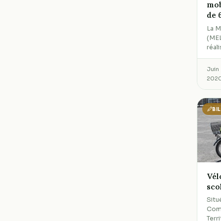
mob
de 
La M
(MEL
réal
Juin
202
BI
Vél
sco
Situ
Com
Terr