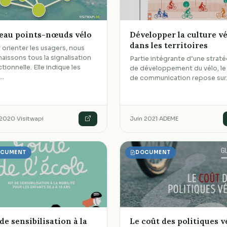
eau points-nœuds vélo
Développer la culture v
dans les territoires
 orienter les usagers, nous
aissons tous la signalisation
Partie intégrante d’une straté
ctionnelle. Elle indique les
de développement du vélo, le
x…
de communication repose su
l 2020
·
Visitwapi
Juin 2021
·
ADEME
CUMENT
DOCUMENT
 de sensibilisation à la
Le coût des politiques v