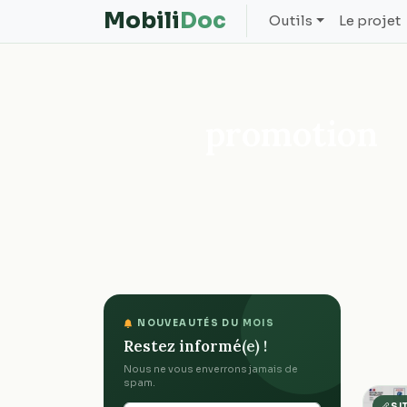
Mobili
Doc
Outils
Le projet
promotion
NOUVEAUTÉS DU MOIS
Restez informé(e) !
Nous ne vous enverrons jamais de
spam.
SI