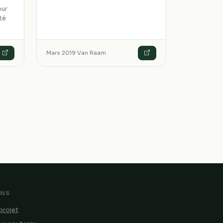
our
ité
Mars 2019
·
Van Raam
ENS
projet