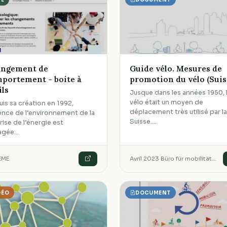
ngement de
Guide vélo. Mesures de
portement - boite à
promotion du vélo (Suis
ils
Jusque dans les années 1950, 
vélo était un moyen de
is sa création en 1992,
déplacement très utilisé par l
ence de l’environnement de la
Suisse.…
rise de l’énergie est
agée…
EME
Avril 2023
·
Büro für mobilität…
DÉO
DOCUMENT