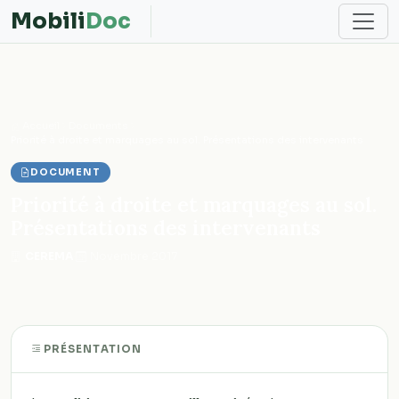
Mobili
Doc
Accueil
Documents
Priorité à droite et marquages au sol. Présentations des intervenants
DOCUMENT
Priorité à droite et marquages au sol.
Présentations des intervenants
CEREMA
·
Novembre 2017
PRÉSENTATION