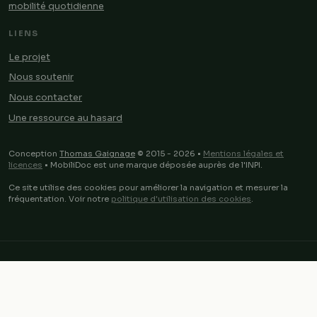
mobilité quotidienne
LIENS
Le projet
Nous soutenir
Nous contacter
Une ressource au hasard
Conception
Thomas Gaignage
© 2015 - 2026 •
Mentions légales et
licences
• MobiliDoc est une marque déposée auprès de l'INPI.
Ce site utilise des cookies pour améliorer la navigation et mesurer la
fréquentation. Voir notre
politique d'utilisation des cookies
.