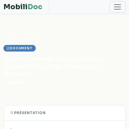
Mobili
Doc
Accueil
Documents
Développement du covoiturage régulier de courte et moyenne distance
DOCUMENT
Développement du covoiturage
régulier de courte et moyenne
distance
ADEME
·
Septembre 2016
PRÉSENTATION