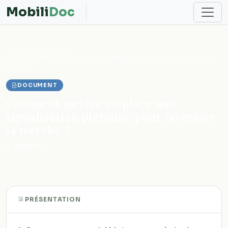
Mobili
Doc
Accueil
Documents
Comment mettre en place une signalisation piétonne pour favoriser la
marche ?
DOCUMENT
Comment mettre en place une
signalisation piétonne pour favoriser
la marche ?
INPES
·
-
PRÉSENTATION