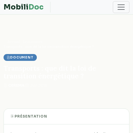
Mobili
Doc
Accueil
Documents
Transports : que dit la loi de transition énergétique ?
DOCUMENT
Transports : que dit la loi de
transition énergétique ?
CEREMA
·
Juin 2016
PRÉSENTATION