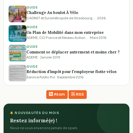
GUIDE
Challenge Au boulot À Vélo
CADR67 et Eurométropole de Strasbourg… · 2026
GUIDE
Un Plan de Mobilité dans mon entreprise
ADEME, CCI France et Réseau Action… · Mars 2018
GUIDE
Comment se déplacer autrement et moins cher ?
ADEME · Janvier 2019
GUIDE
Réduction d'impôt pour l'employeur flotte vélos
Service Public Pro · Septembre 2016
Atom
RSS
NOUVEAUTÉS DU MOIS
Restez informé(e) !
Nous ne vous enverrons jamais de spam.