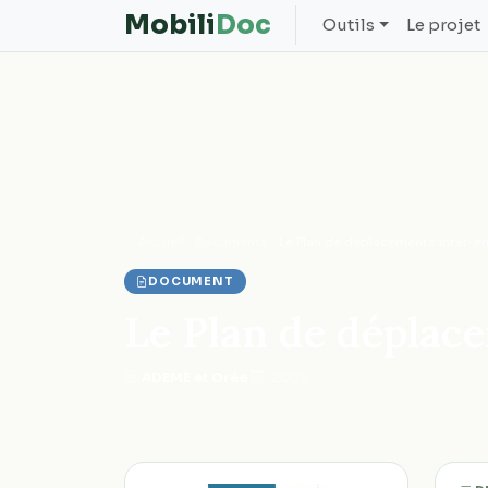
Mobili
Doc
Outils
Le projet
Accueil
Documents
Le Plan de déplacements inter-en
DOCUMENT
Le Plan de déplac
ADEME et Orée
·
2009