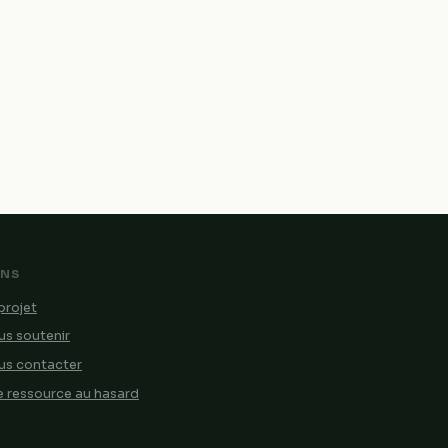
ENS
projet
s soutenir
us contacter
 ressource au hasard