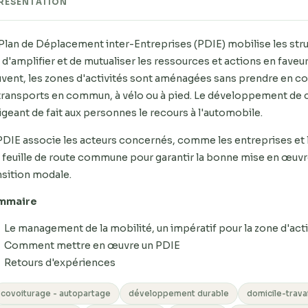
RÉSENTATION
Plan de Déplacement inter-Entreprises (PDIE) mobilise les str
n d'amplifier et de mutualiser les ressources et actions en faveur d
vent, les zones d'activités sont aménagées sans prendre en 
transports en commun, à vélo ou à pied. Le développement de ces
igeant de fait aux personnes le recours à l'automobile.
PDIE associe les acteurs concernés, comme les entreprises et les 
 feuille de route commune pour garantir la bonne mise en œuvre
nsition modale.
mmaire
Le management de la mobilité, un impératif pour la zone d'act
Comment mettre en œuvre un PDIE
Retours d'expériences
covoiturage - autopartage
développement durable
domicile-travai