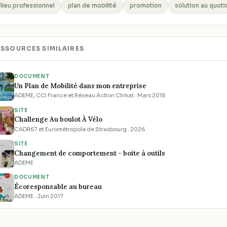
lieu professionnel
plan de mobilité
promotion
solution au quoti
ESSOURCES SIMILAIRES
DOCUMENT
Un Plan de Mobilité dans mon entreprise
ADEME, CCI France et Réseau Action Climat · Mars 2018
SITE
Challenge Au boulot À Vélo
CADR67 et Eurométropole de Strasbourg · 2026
SITE
Changement de comportement - boite à outils
ADEME
DOCUMENT
Écoresponsable au bureau
ADEME · Juin 2017