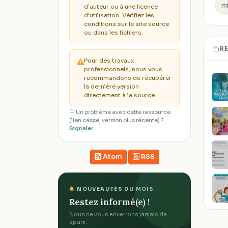
mi
d'auteur ou à une licence
d'utilisation. Vérifiez les
conditions sur le site source
ou dans les fichiers.
R
Pour des travaux
professionnels, nous vous
recommandons de récupérer
la dernière version
directement à la source.
Un problème avec cette ressource
(lien cassé, version plus récente) ?
Signaler
Atom
RSS
NOUVEAUTÉS DU MOIS
Restez informé(e) !
Nous ne vous enverrons jamais de
spam.