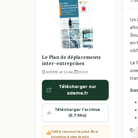
P
Un 
afi
Sou
en 
obl
Le Plan de déplacements
Le 
inter-entreprises
une
ADEME et Orée
·
2009
tra
Télécharger sur
So
ademe.fr
Télécharger l'archive
(5.7 Mio)
Cette ressource peut être
soumise à des droits