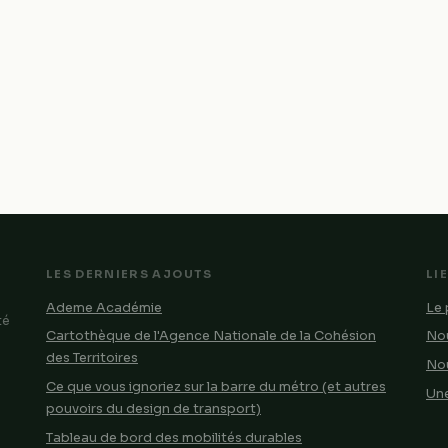
LES DERNIERS AJOUTS
LI
Ademe Académie
Le 
té
Cartothèque de l'Agence Nationale de la Cohésion
Nou
des Territoires
No
Ce que vous ignoriez sur la barre du métro (et autres
Une
pouvoirs du design de transport)
Tableau de bord des mobilités durables