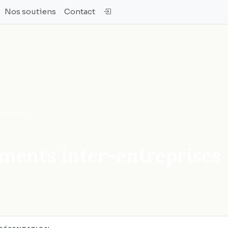
Nos soutiens
Contact
treprises
ements inter-entreprises