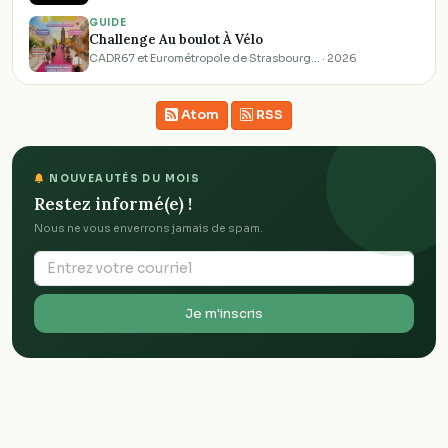
GUIDE
Challenge Au boulot À Vélo
CADR67 et Eurométropole de Strasbourg… · 2026
Atom
RSS
NOUVEAUTÉS DU MOIS
Restez informé(e) !
Nous ne vous enverrons jamais de spam.
Je m'inscris