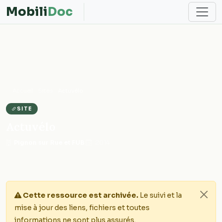
Mobili
Doc
Accueil
Sites
Actuvélo
SITE
Actuvélo
Pignon sur Rue et FUB
·
2014
Cette ressource est archivée.
Le suivi et la
mise à jour des liens, fichiers et toutes
informations ne sont plus assurés.