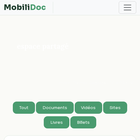
Mobili
Doc
espace partagé
Photo : Thomas Gaignage / CC 4.0 BY-NC
Tout
Documents
Vidéos
Sites
Livres
Billets