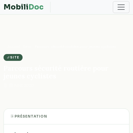
Mobili
Doc
Accueil
Sites
Parcours sécurité routière pour jeunes cyclistes
SITE
Parcours sécurité routière pour
jeunes cyclistes
·
Août 2020
PRÉSENTATION