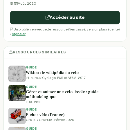
·
Août 2020
Accéder au site
Un problème avec cette ressource (lien cassé, version plus récente)
?
Signaler
RESSOURCES SIMILAIRES
GUIDE
Wiklou : le wikipédia du vélo
L'Heureux Cyclage, FUB et AF3V · 2017
GUIDE
Gérer et animer une vélo-école : guide
méthodologique
FUB · 2021
GUIDE
Fiches vélo (France)
CERTU / CEREMA · Février 2020
GUIDE