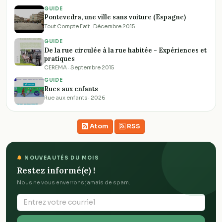
GUIDE
Pontevedra, une ville sans voiture (Espagne)
Tout Compte Fait · Décembre 2015
GUIDE
De la rue circulée à la rue habitée - Expériences et
pratiques
CEREMA · Septembre 2015
GUIDE
Rues aux enfants
Rue aux enfants · 2026
Atom
RSS
NOUVEAUTÉS DU MOIS
Restez informé(e) !
Nous ne vous enverrons jamais de spam.