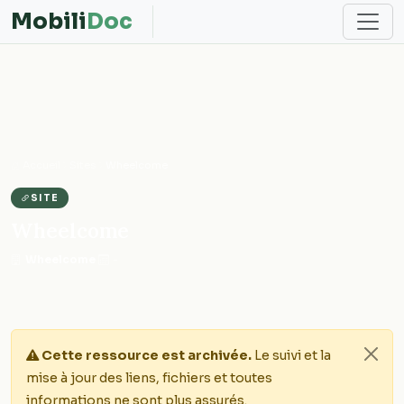
Mobili
Doc
Accueil
Sites
Wheelcome
SITE
Wheelcome
Wheelcome
·
-
Cette ressource est archivée.
Le suivi et la
mise à jour des liens, fichiers et toutes
informations ne sont plus assurés.