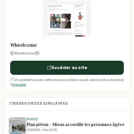
Wheelcome
Wheelcome
·
-
Accéder au site
Un problème avec cette ressource (lien cassé, version plus récente)
?
Signaler
RESSOURCES SIMILAIRES
GUIDE
Plan piéton - Mieux accueillir les personnes âgées
CEREMA · Mai 2016