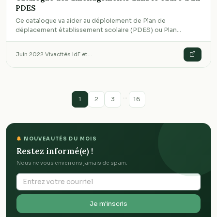
PDES
Ce catalogue va aider au déploiement de Plan de
déplacement établissement scolaire (PDES) ou Plan…
Juin 2022
·
Vivacités IdF et…
…
1
2
3
16
NOUVEAUTÉS DU MOIS
Restez informé(e) !
Nous ne vous enverrons jamais de spam.
Je m'inscris