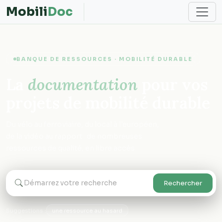
Mobili
Doc
BANQUE DE RESSOURCES · MOBILITÉ DURABLE
La
documentation
pour vos
projets de mobilité durable
Du vélo au ferroviaire, du local à l'européen,
de la vidéo au rapport : de nombreuses
ressources de qualité, en libre accès.
Rechercher
Suggestions :
une ressource au hasard