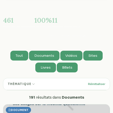
461
100%
11
Ressources indexées
Libre-accès
Années d'existence
Photo : Thomas Gaignage / CC 4.0 BY-NC
Tout
Documents
Vidéos
Sites
Livres
Billets
Réinitialiser
THÉMATIQUE
191
résultats dans
Documents
DOCUMENT