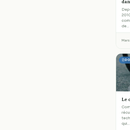
dan
Depui
2010
comp
de…
Mars
DO
Le 
Comb
récu
tech
qui…