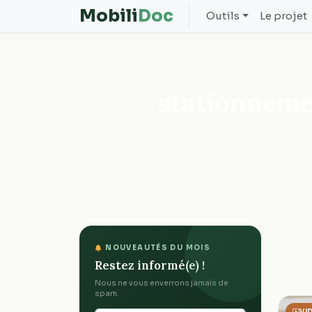
Mobili
Doc
Outils
Le projet
stationnem
NOUVEAUTÉS DU MOIS
Restez informé(e) !
Nous ne vous enverrons jamais de
spam.
VI