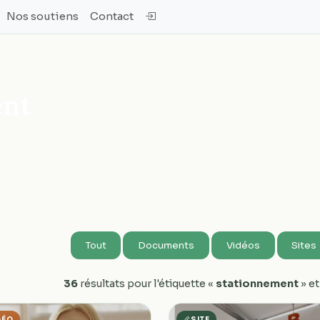
Nos soutiens
Contact
ent
Tout
Documents
Vidéos
Sites
36
résultats pour l'étiquette «
stationnement
» et
DÉO
SITE