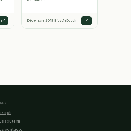
un
Décembre 2019
·
BicycleDutch
ENS
projet
s soutenir
us contacter