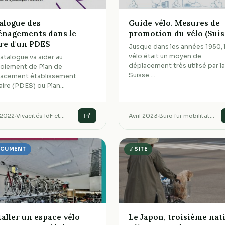
alogue des
Guide vélo. Mesures de
nagements dans le
promotion du vélo (Suis
re d'un PDES
Jusque dans les années 1950, 
vélo était un moyen de
atalogue va aider au
déplacement très utilisé par l
oiement de Plan de
Suisse.…
lacement établissement
aire (PDES) ou Plan…
 2022
·
Vivacités IdF et…
Avril 2023
·
Büro für mobilität…
CUMENT
SITE
taller un espace vélo
Le Japon, troisième nat