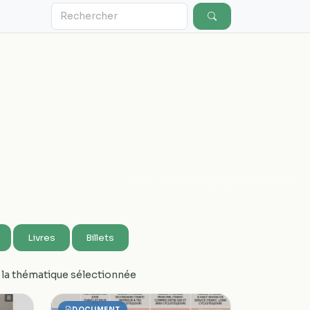
Photo : Thomas Gaignage / CC 4.0 BY-NC
Livres
Billets
 la thématique sélectionnée
DOCUMENT