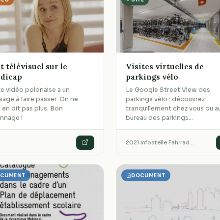
t télévisuel sur le
Visites virtuelles de
dicap
parkings vélo
e vidéo polonaise a un
Le Google Street View des
age à faire passer. On ne
parkings vélo : découvrez
 en dit pas plus. Bon
tranquillement chez vous ou a
onnage !
bureau des parkings…
2
·
2021
·
Infostelle Fahrrad…
CUMENT
DOCUMENT