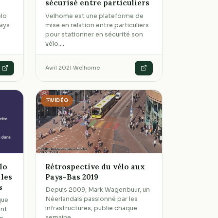
sécurisé entre particuliers
élo
Velhome est une plateforme de
pays
mise en relation entre particuliers
pour stationner en sécurité son
vélo.…
Avril 2021
·
Welhome
VIDÉO
lo
Rétrospective du vélo aux
 les
Pays-Bas 2019
s
Depuis 2009, Mark Wagenbuur, un
Néerlandais passionné par les
que
infrastructures, publie chaque
ent
semaine…