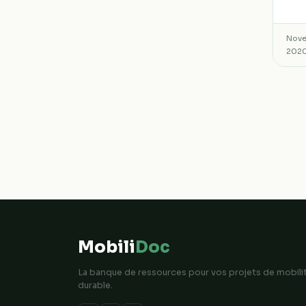
Nov
202
Mobili
Doc
La banque de ressources pour vos projets de mobili
durable.