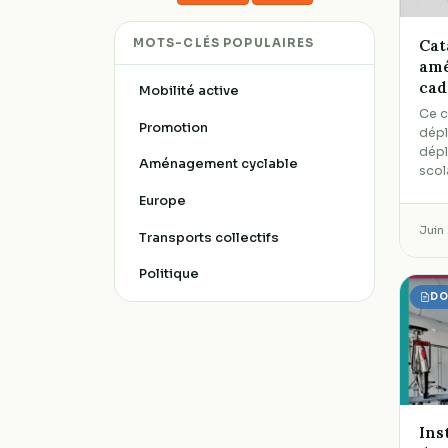
Cat
MOTS-CLÉS POPULAIRES
amé
cad
Mobilité active
Ce c
Promotion
dépl
dép
Aménagement cyclable
scol
Europe
Juin
Transports collectifs
Politique
DO
Ins