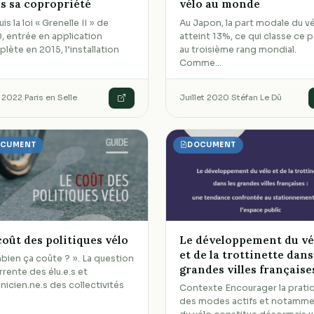
s sa copropriété
vélo au monde
s la loi « Grenelle II » de
Au Japon, la part modale du v
, entrée en application
atteint 13%, ce qui classe ce 
lète en 2015, l’installation
au troisième rang mondial.
Comme…
 2022
·
Paris en Selle
Juillet 2020
·
Stéfan Le Dû
CUMENT
DOCUMENT
coût des politiques vélo
Le développement du vé
et de la trottinette dans
ien ça coûte ? ». La question
grandes villes française
rrente des élu.e.s et
nicien.ne.s des collectivités
Contexte Encourager la prati
des modes actifs et notamm