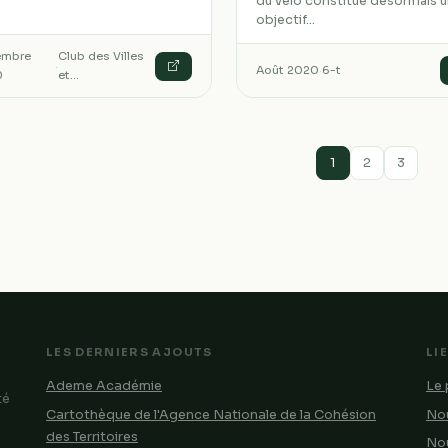
du vélo constitue désormais 
objectif…
embre
Club des Villes
·
Août 2020
·
6-t
0
et…
1
2
3
LES DERNIERS AJOUTS
LI
Ademe Académie
Le 
té
Cartothèque de l'Agence Nationale de la Cohésion
Nou
des Territoires
No