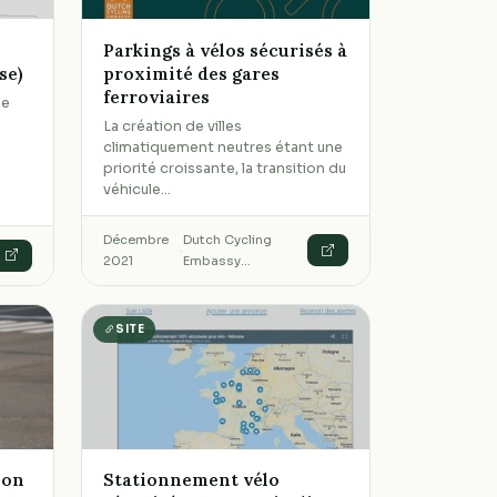
Parkings à vélos sécurisés à
se)
proximité des gares
ferroviaires
le
La création de villes
a
climatiquement neutres étant une
priorité croissante, la transition du
véhicule…
Décembre
Dutch Cycling
·
2021
Embassy…
SITE
ion
Stationnement vélo