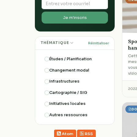
Je m'inscris
Spo
THÉMATIQUE
Réinitialiser
han
Cett
Études / Planification
mess
vous
Changement modal
visi
Infrastructures
202
Cartographie / SIG
Initiatives locales
DO
Autres ressources
Atom
RSS