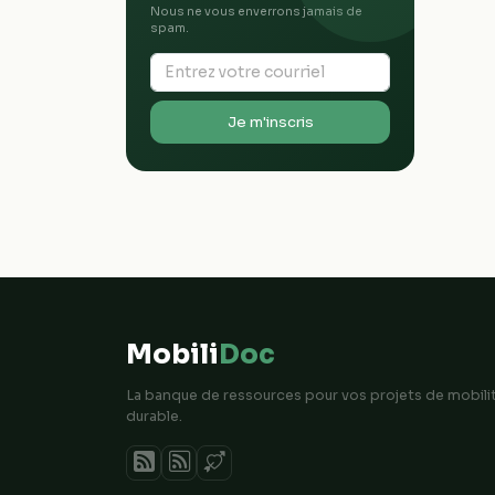
Nous ne vous enverrons jamais de
spam.
Je m'inscris
Mobili
Doc
La banque de ressources pour vos projets de mobili
durable.