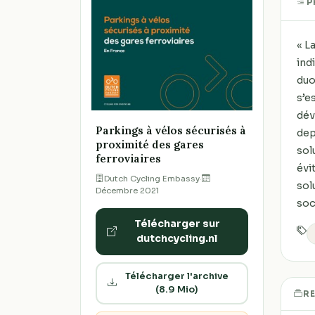
P
« L
ind
duo
s’e
dév
Parkings à vélos sécurisés à
dep
proximité des gares
sol
ferroviaires
évi
Dutch Cycling Embassy
·
sol
Décembre 2021
soc
Télécharger sur
dutchcycling.nl
Télécharger l'archive
(8.9 Mio)
R