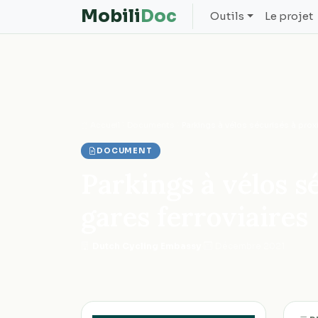
Mobili
Doc
Outils
Le projet
Accueil
Documents
Parkings à vélos sécurisés à prox
DOCUMENT
Parkings à vélos s
gares ferroviaires
Dutch Cycling Embassy
·
Décembre 2021