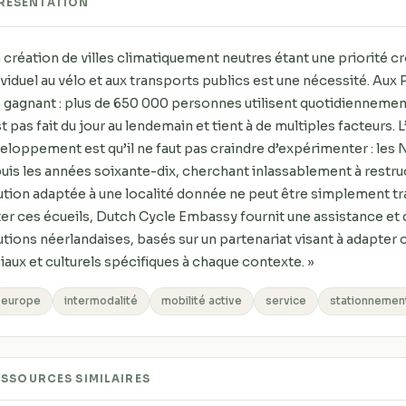
RÉSENTATION
a création de villes climatiquement neutres étant une priorité cr
ividuel au vélo et aux transports publics est une nécessité. Aux
 gagnant : plus de 650 000 personnes utilisent quotidiennemen
st pas fait du jour au lendemain et tient à de multiples facteurs.
eloppement est qu’il ne faut pas craindre d’expérimenter : les
uis les années soixante-dix, cherchant inlassablement à restruct
ution adaptée à une localité donnée ne peut être simplement tr
ter ces écueils, Dutch Cycle Embassy fournit une assistance et 
utions néerlandaises, basés sur un partenariat visant à adapter
iaux et culturels spécifiques à chaque contexte. »
europe
intermodalité
mobilité active
service
stationnemen
ESSOURCES SIMILAIRES