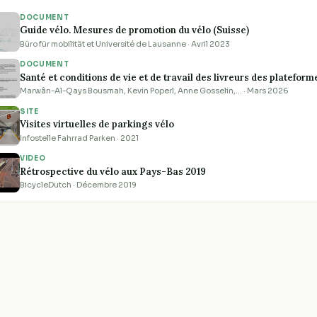
DOCUMENT
Guide vélo. Mesures de promotion du vélo (Suisse)
Büro für mobilität et Université de Lausanne · Avril 2023
DOCUMENT
Santé et conditions de vie et de travail des livreurs des platefo
Marwân-Al-Qays Bousmah, Kevin Poperl, Anne Gosselin,… · Mars 2026
SITE
Visites virtuelles de parkings vélo
Infostelle Fahrrad Parken · 2021
VIDEO
Rétrospective du vélo aux Pays-Bas 2019
BicycleDutch · Décembre 2019