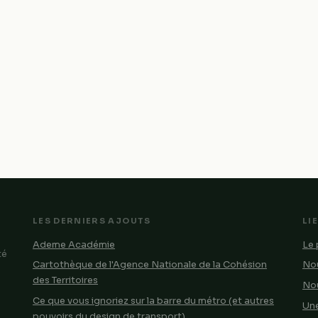
LES DERNIERS AJOUTS
LI
Ademe Académie
Le 
té
Cartothèque de l'Agence Nationale de la Cohésion
Nou
des Territoires
No
Ce que vous ignoriez sur la barre du métro (et autres
Une
pouvoirs du design de transport)