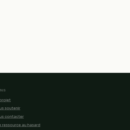
ENS
projet
s soutenir
us contacter
 ressource au hasard