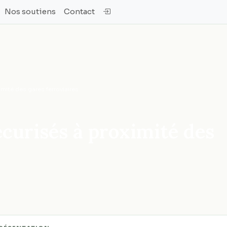
Nos soutiens
Contact
imité des gares ferroviaires
écurisés à proximité des