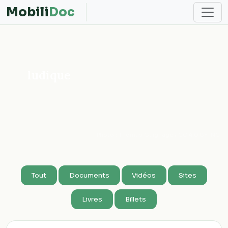
Mobili
Doc
ludique
Photo : Thomas Gaignage / CC 4.0 BY-NC
Tout
Documents
Vidéos
Sites
Livres
Billets