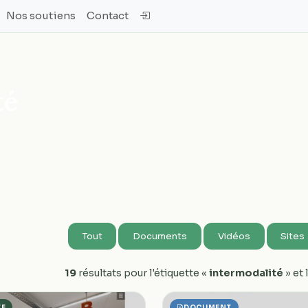
Nos soutiens
Contact
té
Tout
Documents
Vidéos
Sites
19
résultats pour l'étiquette «
intermodalité
» et
TE
DOCUMENT