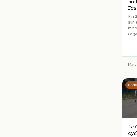
mob
Fra
Fin 
sur 
mobi
org
Mars
VI
Le 
cyc