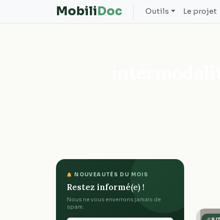
Mobili
Doc
Outils
Le projet
intermodali
NOUVEAUTÉS DU MOIS
Restez informé(e) !
Nous ne vous enverrons jamais de
spam.
SI