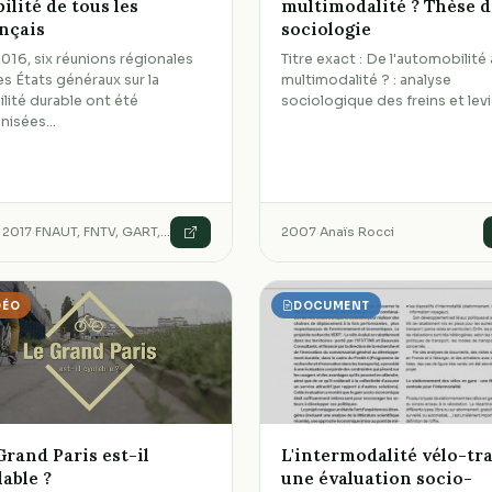
ilité de tous les
multimodalité ? Thèse d
nçais
sociologie
2016, six réunions régionales
Titre exact : De l'automobilité 
les États généraux sur la
multimodalité ? : analyse
lité durable ont été
sociologique des freins et lev
anisées…
 2017
·
FNAUT, FNTV, GART,…
2007
·
Anaïs Rocci
DÉO
DOCUMENT
Grand Paris est-il
L'intermodalité vélo-tra
lable ?
une évaluation socio-