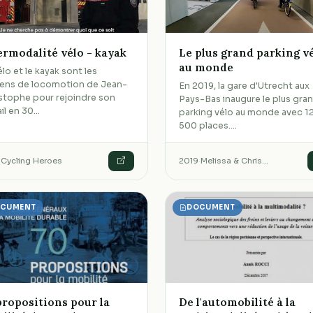
ermodalité vélo - kayak
Le plus grand parking v
au monde
élo et le kayak sont les
ens de locomotion de Jean-
En 2019, la gare d'Utrecht aux
stophe pour rejoindre son
Pays-Bas inaugure le plus gra
ail en 30…
parking vélo au monde avec 1
500 places.…
·
Cycling Heroes
2019
·
Melissa & Chris…
CUMENT
DOCUMENT
propositions pour la
De l'automobilité à la