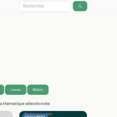
Photo : Thomas Gaignage / CC 4.0 BY-NC
Livres
Billets
 la thématique sélectionnée
DOCUMENT