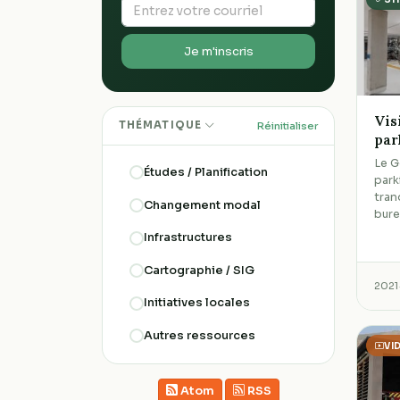
Je m'inscris
Vis
THÉMATIQUE
Réinitialiser
par
Le G
Études / Planification
park
tran
Changement modal
bure
Infrastructures
Cartographie / SIG
2021
Initiatives locales
Autres ressources
VI
Atom
RSS