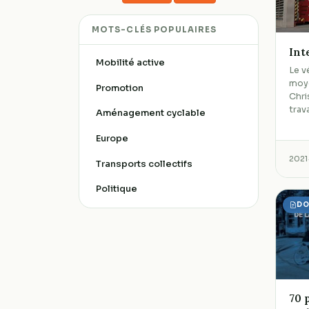
MOTS-CLÉS POPULAIRES
Int
Mobilité active
Le v
moy
Promotion
Chri
trav
Aménagement cyclable
Europe
2021
Transports collectifs
Politique
DO
70 