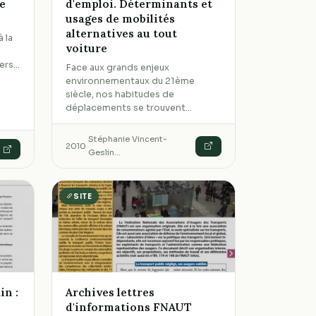
e
d'emploi. Déterminants et
usages de mobilités
alternatives au tout
à la
voiture
iers…
Face aux grands enjeux
environnementaux du 21ème
siècle, nos habitudes de
déplacements se trouvent…
Stéphanie Vincent-
2010
·
Geslin…
SITE
in :
Archives lettres
d'informations FNAUT