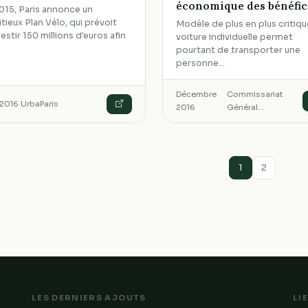
économique des bénéfic
015, Paris annonce un
tieux Plan Vélo, qui prévoit
Modèle de plus en plus critiqué
vestir 150 millions d'euros afin
voiture individuelle permet
pourtant de transporter une
personne…
Décembre
Commissariat
·
 2016
·
UrbaParis
2016
Général…
1
2
LES DERNIERS AJOUTS
LI