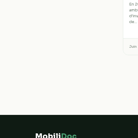
En 2
ambi
d'in
de…
Juin
Mobili
Doc