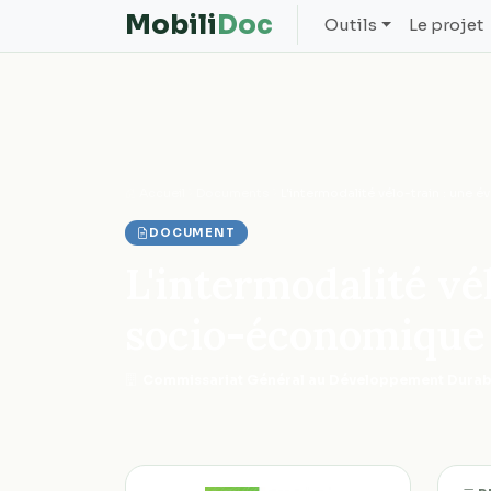
Mobili
Doc
Outils
Le projet
Accueil
Documents
L'intermodalité vélo-train : une
DOCUMENT
L'intermodalité vé
socio-économique 
Commissariat Général au Développement Durab