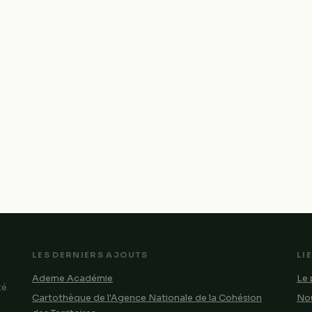
LES DERNIERS AJOUTS
LI
Ademe Académie
Le 
té
Cartothèque de l'Agence Nationale de la Cohésion
Nou