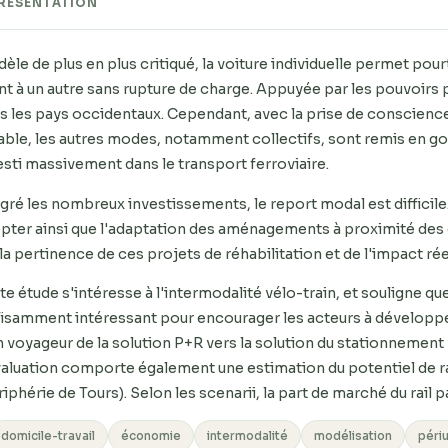
RÉSENTATION
èle de plus en plus critiqué, la voiture individuelle permet po
nt à un autre sans rupture de charge. Appuyée par les pouvoirs p
s les pays occidentaux. Cependant, avec la prise de conscienc
able, les autres modes, notamment collectifs, sont remis en goû
esti massivement dans le transport ferroviaire.
gré les nombreux investissements, le report modal est difficile.
pter ainsi que l'adaptation des aménagements à proximité des ga
 la pertinence de ces projets de réhabilitation et de l'impact ré
te étude s'intéresse à l'intermodalité vélo-train, et souligne 
fisamment intéressant pour encourager les acteurs à développer 
n voyageur de la solution P+R vers la solution du stationnement 
valuation comporte également une estimation du potentiel de 
riphérie de Tours). Selon les scenarii, la part de marché du rail 
domicile-travail
économie
intermodalité
modélisation
péri