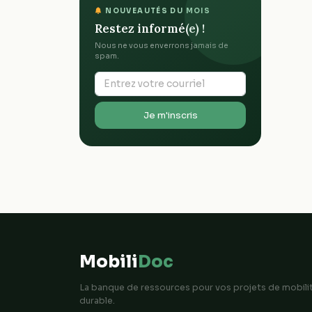
NOUVEAUTÉS DU MOIS
Restez informé(e) !
Nous ne vous enverrons jamais de
spam.
Je m'inscris
Mobili
Doc
La banque de ressources pour vos projets de mobili
durable.