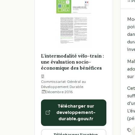
P
Mod
poi
dan
dur
inv
L'intermodalité vélo-train :
Mal
une évaluation socio-
économique des bénéfices
ado
sur
Commissariat Général au
Développement Durable
Cet
·
Décembre 2016
suf
d'u
Télécharger sur
L'é
developpement-
(pé
durable.gouv.fr
Télécharger l'archive