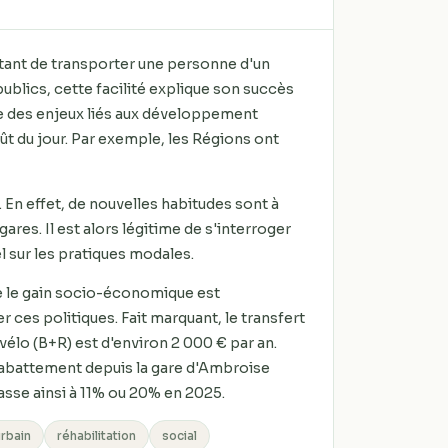
urtant de transporter une personne d'un
ublics, cette facilité explique son succès
e des enjeux liés aux développement
t du jour. Par exemple, les Régions ont
 En effet, de nouvelles habitudes sont à
res. Il est alors légitime de s'interroger
el sur les pratiques modales.
que le gain socio-économique est
ces politiques. Fait marquant, le transfert
vélo (B+R) est d'environ 2 000 € par an.
rabattement depuis la gare d'Ambroise
passe ainsi à 11% ou 20% en 2025.
urbain
réhabilitation
social