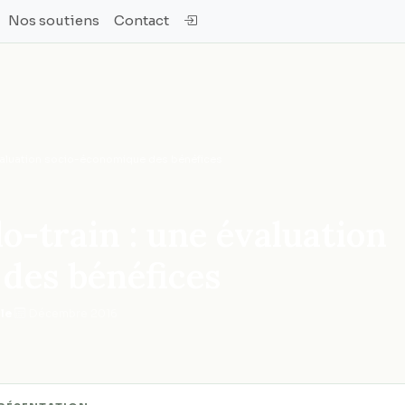
Nos soutiens
Contact
 évaluation socio-économique des bénéfices
lo-train : une évaluation
des bénéfices
le
·
Décembre 2016