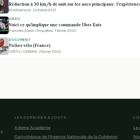
Réduction à 30 km/h de nuit sur les axes principaux : l'expérien
Mobilservice · Octobre 2021
VIDEO
Voici ce qu'implique une commande Uber Eats
Francetv Slash / Enquêtes · Février 2020
DOCUMENT
Fiches vélo (France)
CERTU / CEREMA · Février 2020
LES DERNIERS AJOUTS
LI
Ademe Académie
Le 
té
Cartothèque de l'Agence Nationale de la Cohésion
Nou