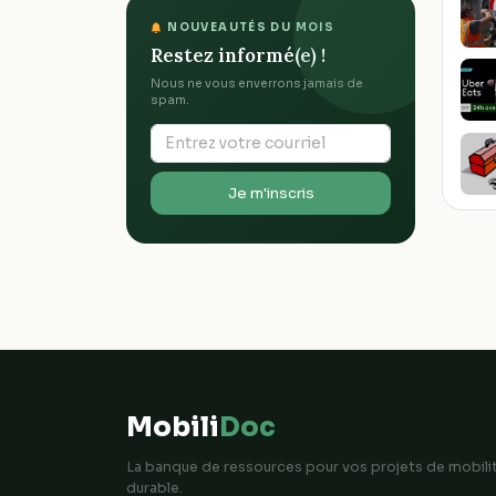
NOUVEAUTÉS DU MOIS
Restez informé(e) !
Nous ne vous enverrons jamais de
spam.
Je m'inscris
Mobili
Doc
La banque de ressources pour vos projets de mobili
durable.