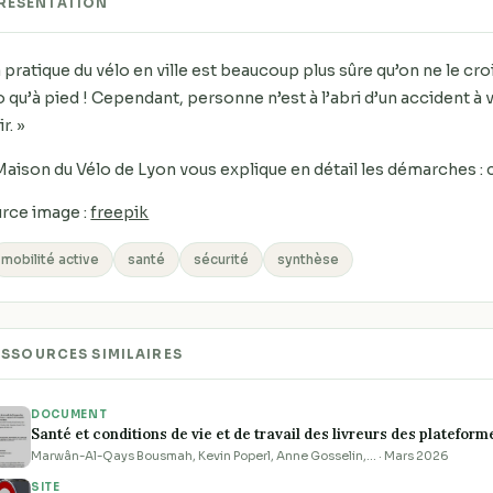
RÉSENTATION
a pratique du vélo en ville est beaucoup plus sûre qu’on ne le croi
o qu’à pied ! Cependant, personne n’est à l’abri d’un accident à 
r. »
Maison du Vélo de Lyon vous explique en détail les démarches : cl
rce image :
freepik
mobilité active
santé
sécurité
synthèse
ESSOURCES SIMILAIRES
DOCUMENT
Santé et conditions de vie et de travail des livreurs des platefo
Marwân-Al-Qays Bousmah, Kevin Poperl, Anne Gosselin,… · Mars 2026
SITE