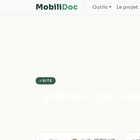
Mobili
Doc
Outils
Le projet
Accueil
Sites
Cyclistes, que faire en cas d'accident ?
SITE
Cyclistes, que fair
Maison du Vélo de Lyon
·
2017