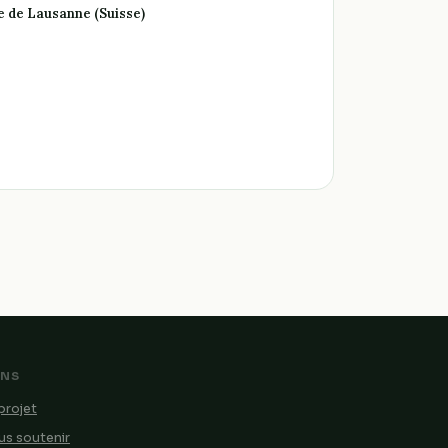
ce de Lausanne (Suisse)
ENS
projet
s soutenir