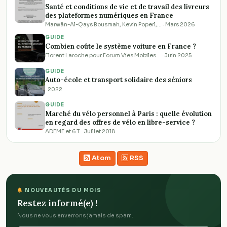
Santé et conditions de vie et de travail des livreurs
des plateformes numériques en France
Marwân-Al-Qays Bousmah, Kevin Poperl,… · Mars 2026
GUIDE
Combien coûte le système voiture en France ?
Florent Laroche pour Forum Vies Mobiles… · Juin 2025
GUIDE
Auto-école et transport solidaire des séniors
· 2022
GUIDE
Marché du vélo personnel à Paris : quelle évolution
en regard des offres de vélo en libre-service ?
ADEME et 6 T · Juillet 2018
Atom
RSS
NOUVEAUTÉS DU MOIS
Restez informé(e) !
Nous ne vous enverrons jamais de spam.