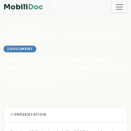
Mobili
Doc
Accueil
Documents
Marché du vélo personnel à Paris : quelle évolution en regard des offres
de vélo en libre-service ?
DOCUMENT
Marché du vélo personnel à Paris :
quelle évolution en regard des offres
de vélo en libre-service ?
ADEME et 6 T
·
Juillet 2018
PRÉSENTATION