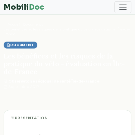
Mobili
Doc
Accueil
Documents
Les bénéfices et les risques de la pratique du vélo - évaluation en Île-de-
France
DOCUMENT
Les bénéfices et les risques de la
pratique du vélo - évaluation en Île-
de-France
Observatoire régional de santé Île-de-France
·
Septembre 2012
PRÉSENTATION