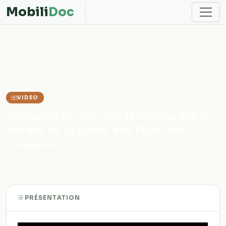
Mobili
Doc
Accueil
Videos
Comment le vélo est-il revenu sur le devant de la scène aux Pays-Bas ?
VIDEO
Comment le vélo est-il revenu sur le
devant de la scène aux Pays-Bas ?
BicycleDutch
·
Octobre 2011
PRÉSENTATION