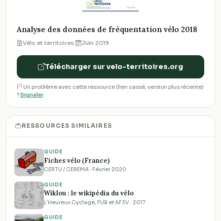
Analyse des données de fréquentation vélo 2018
Vélo et territoires
·
Juin 2019
Télécharger sur velo-territoires.org
Un problème avec cette ressource (lien cassé, version plus récente)
?
Signaler
RESSOURCES SIMILAIRES
GUIDE
Fiches vélo (France)
CERTU / CEREMA · Février 2020
GUIDE
Wiklou : le wikipédia du vélo
L'Heureux Cyclage, FUB et AF3V · 2017
GUIDE