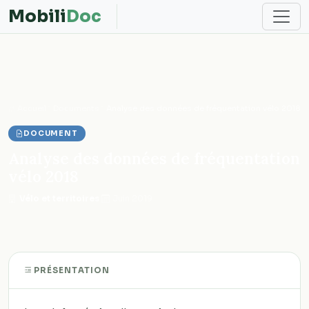
Mobili
Doc
Accueil
Documents
Analyse des données de fréquentation vélo 2018
DOCUMENT
Analyse des données de fréquentation
vélo 2018
Vélo et territoires
·
Juin 2019
PRÉSENTATION