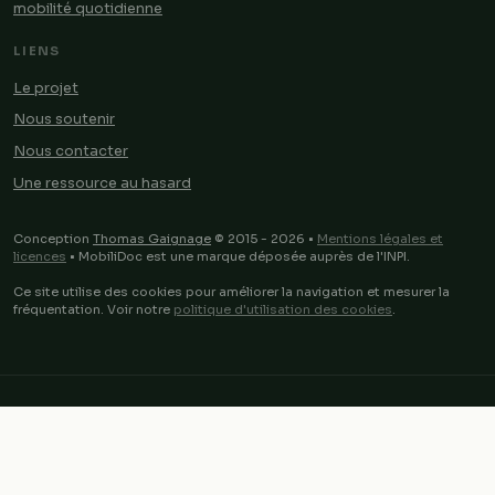
mobilité quotidienne
LIENS
Le projet
Nous soutenir
Nous contacter
Une ressource au hasard
Conception
Thomas Gaignage
© 2015 - 2026 •
Mentions légales et
licences
• MobiliDoc est une marque déposée auprès de l'INPI.
Ce site utilise des cookies pour améliorer la navigation et mesurer la
fréquentation. Voir notre
politique d'utilisation des cookies
.