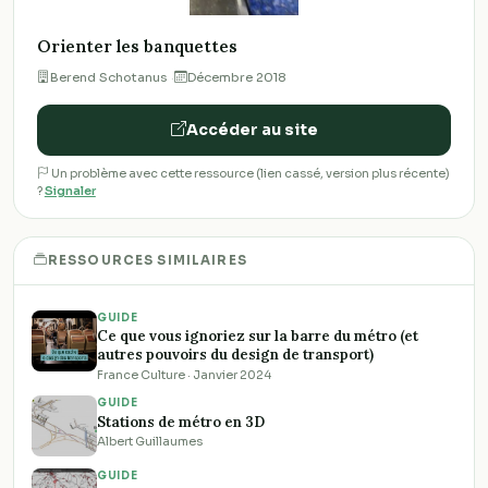
Orienter les banquettes
·
Décembre 2018
Accéder au site
Un problème avec cette ressource (lien cassé, version plus récente)
?
Signaler
RESSOURCES SIMILAIRES
GUIDE
Ce que vous ignoriez sur la barre du métro (et
autres pouvoirs du design de transport)
France Culture · Janvier 2024
GUIDE
Stations de métro en 3D
Albert Guillaumes
GUIDE