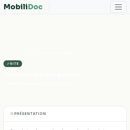
Mobili
Doc
Accueil
Sites
Orienter les banquettes
SITE
Orienter les banquettes
·
Décembre 2018
PRÉSENTATION