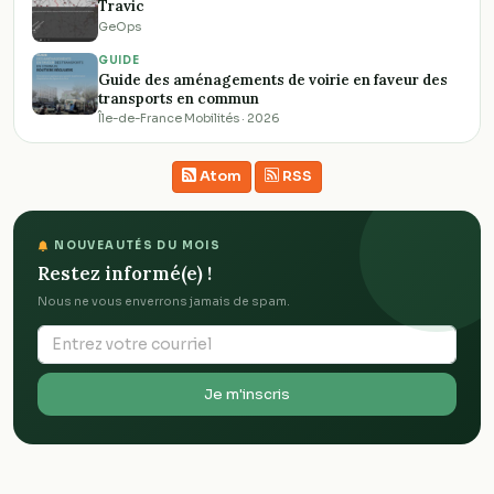
Travic
GeOps
GUIDE
Guide des aménagements de voirie en faveur des
transports en commun
Île-de-France Mobilités · 2026
Atom
RSS
NOUVEAUTÉS DU MOIS
Restez informé(e) !
Nous ne vous enverrons jamais de spam.
Je m'inscris