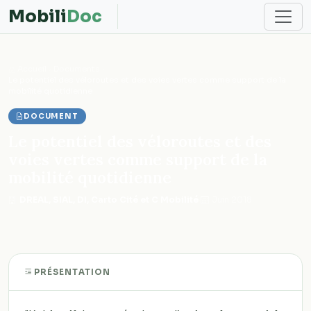
Mobili
Doc
Accueil
Documents
Le potentiel des véloroutes et des voies vertes comme support de la
mobilité quotidienne
DOCUMENT
Le potentiel des véloroutes et des
voies vertes comme support de la
mobilité quotidienne
DREAL, SIAL, DI, Carto Cité et C Mobilité
·
Juin 2018
PRÉSENTATION