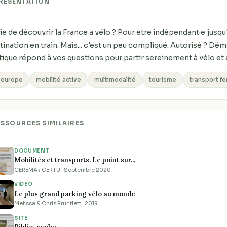
RÉSENTATION
ie de découvrir la France à vélo ? Pour être indépendant·e jusqu'
tination en train. Mais... c'est un peu compliqué. Autorisé ? Dé
tique répond à vos questions pour partir sereinement à vélo et e
europe
mobilité active
multimodalité
tourisme
transport fe
ESSOURCES SIMILAIRES
DOCUMENT
Mobilités et transports. Le point sur...
CEREMA / CERTU · Septembre 2020
VIDEO
Le plus grand parking vélo au monde
Melissa & Chris Bruntlett · 2019
SITE