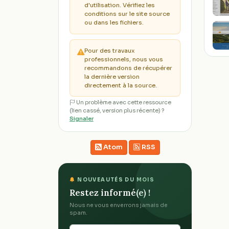
d'utilisation. Vérifiez les
conditions sur le site source
ou dans les fichiers.
Pour des travaux
professionnels, nous vous
recommandons de récupérer
la dernière version
directement à la source.
Un problème avec cette ressource
(lien cassé, version plus récente) ?
Signaler
Atom
RSS
NOUVEAUTÉS DU MOIS
Restez informé(e) !
Nous ne vous enverrons jamais de
spam.