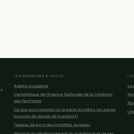
LES DERNIERS AJOUTS
LI
Ademe Académie
Le 
té
Cartothèque de l'Agence Nationale de la Cohésion
Nou
des Territoires
No
Ce que vous ignoriez sur la barre du métro (et autres
Une
pouvoirs du design de transport)
Tableau de bord des mobilités durables
Impacts du développement du numérique et de ses