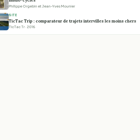
Biblio-cycles
Philippe Orgebin et Jean-Yves Mounier
SITE
TicTac Trip : comparateur de trajets intervilles les moins chers
TicTac Tr · 2016