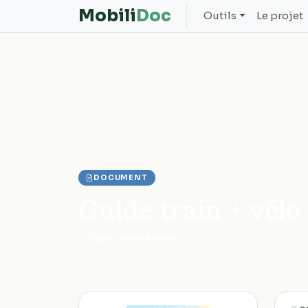
Mobili
Doc
Outils
Le projet
Accueil
Documents
Guide train + vélo
DOCUMENT
Guide train + vélo
Cyclo Trans Europe
·
Mai 2018