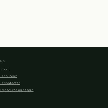
ENS
projet
s soutenir
us contacter
 ressource au hasard