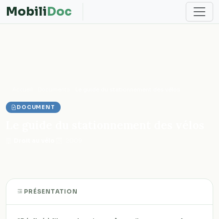
Mobili
Doc
Accueil
Documents
Le guide du stationnement des vélos
DOCUMENT
Le guide du stationnement des vélos
Droit au vélo
·
2009
PRÉSENTATION