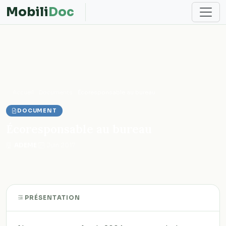
Mobili
Doc
Accueil
Documents
Écoresponsable au bureau
DOCUMENT
Écoresponsable au bureau
ADEME
·
Juin 2017
PRÉSENTATION