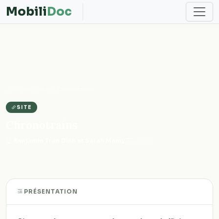
Mobili
Doc
Accueil
Sites
Chronotrains
SITE
Chronotrains
Benjamin Tran Dinh et Sarah Mamy
·
2022
PRÉSENTATION