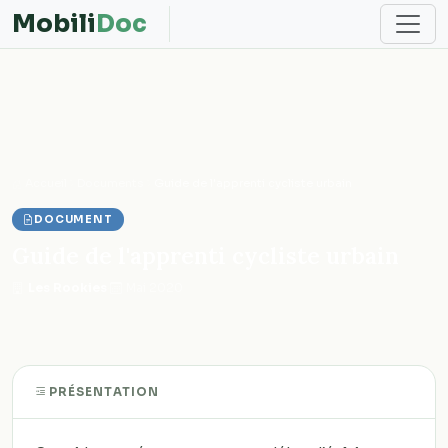
Mobili
Doc
Accueil
Documents
Guide de l'apprenti cycliste urbain
DOCUMENT
Guide de l'apprenti cycliste urbain
Les Rookies
·
Mai 2020
PRÉSENTATION