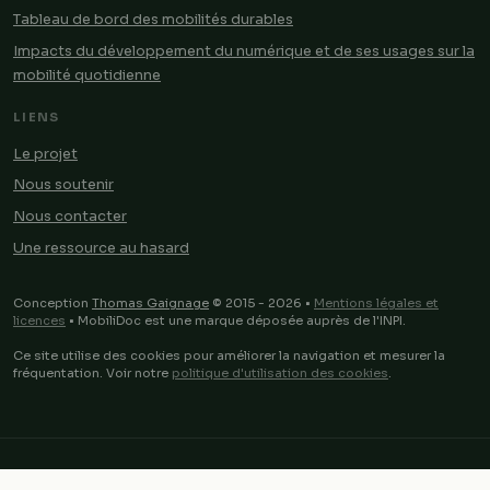
Tableau de bord des mobilités durables
Impacts du développement du numérique et de ses usages sur la
mobilité quotidienne
LIENS
Le projet
Nous soutenir
Nous contacter
Une ressource au hasard
Conception
Thomas Gaignage
© 2015 - 2026 •
Mentions légales et
licences
• MobiliDoc est une marque déposée auprès de l'INPI.
Ce site utilise des cookies pour améliorer la navigation et mesurer la
fréquentation. Voir notre
politique d'utilisation des cookies
.