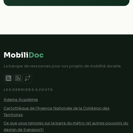
Mobili
Doc
La banque de ressources pour vos projets de mobilité durable.
LES DERNIERS AJOUTS
Ademe Académie
Cartothèque de l'Agence Nationale de la Cohésion des
Territoires
Ce que vous ignoriez sur la barre du métro (et autres pouvoirs du
design de transport)