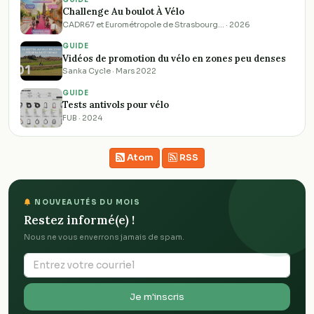
Challenge Au boulot À Vélo
CADR67 et Eurométropole de Strasbourg… · 2026
GUIDE
Vidéos de promotion du vélo en zones peu denses
Sanka Cycle · Mars 2022
GUIDE
Tests antivols pour vélo
FUB · 2024
Atom
RSS
NOUVEAUTÉS DU MOIS
Restez informé(e) !
Nous ne vous enverrons jamais de spam.
Je m'inscris