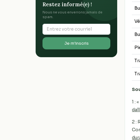
Restez informé(e) !
Bu
Nous ne vous enverrons jamais de
spam.
Vé
Bu
Je m'inscris
Pi
T
Tr
So
1 :
dal
2 :
Con
dur