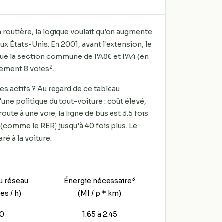
routière, la logique voulait qu'on augmente
ux États-Unis. En 2001, avant l'extension, le
que la section commune de l'A86 et l'A4 (en
2
ulement 8 voies
.
es actifs ? Au regard de ce tableau
une politique du tout-voiture : coût élevé,
oute à une voie, la ligne de bus est 3.5 fois
ain (comme le RER) jusqu'à 40 fois plus. Le
é à la voiture.
3
u réseau
Énergie nécessaire
es / h)
(MI / p * km)
0
1.65 à 2.45