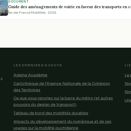
DOCUMENT
Guide des aménagements de voirie en faveur des transports en
Île-de-France Mobilités · 2026
LES DERNIERS AJOUTS
LI
Ademe Académie
Le 
té
Cartothèque de l'Agence Nationale de la Cohésion
Nou
des Territoires
No
Ce que vous ignoriez sur la barre du métro (et autres
Une
pouvoirs du design de transport)
Tableau de bord des mobilités durables
Impacts du développement du numérique et de ses
usages sur la mobilité quotidienne