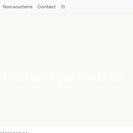
Nos soutiens
Contact
de de déplacements
astructures par mode de