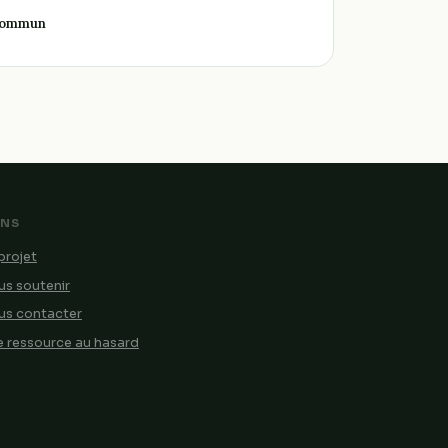
 commun
ENS
projet
s soutenir
us contacter
 ressource au hasard