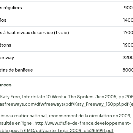
s réguliers
900
los
140
s à haut niveau de service (1 voie)
170
étons
190
ramway
220
ains de banlieue
800
urces
 « Katy Free, Intertstate 10 West ». The Spokes. Juin 2005, pp 205
lasfreeways.com
/dfwfreeways/pdf/Katy_Freeway_150ppi.pdf
(
 Réseau routier national, recensement de la circulation en 2009,
sultée en ligne :
http://www.dir.ile-de-france.developpement-
able.gouv.fr/IMG/pdf/carte_tmja_2009_cle26599f.pdf