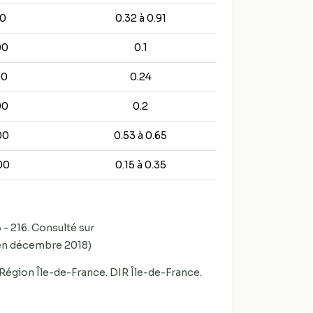
0
0.32 à 0.91
00
0.1
00
0.24
00
0.2
00
0.53 à 0.65
00
0.15 à 0.35
 - 216. Consulté sur
en décembre 2018)
 Région Île-de-France. DIR Île-de-France.