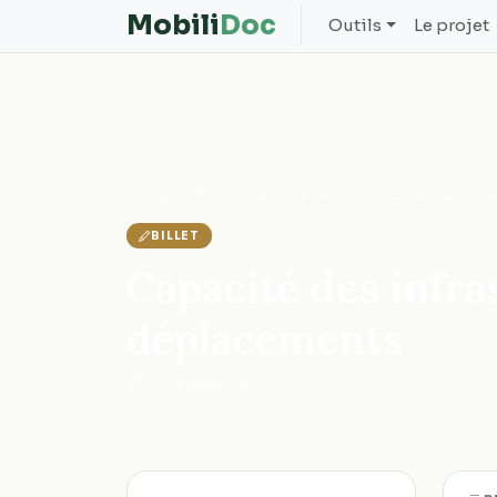
Mobili
Doc
Outils
Le projet
Accueil
Billets
Capacité des infrastructures par mo
BILLET
Capacité des infr
déplacements
·
Décembre 2018