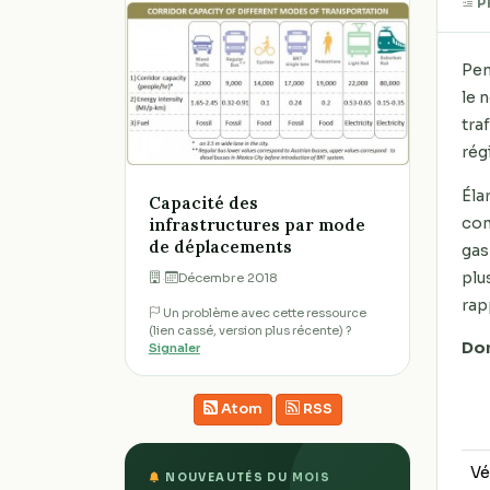
P
Pen
le 
tra
rég
Éla
Capacité des
com
infrastructures par mode
de déplacements
gas
plu
·
Décembre 2018
rap
Un problème avec cette ressource
(lien cassé, version plus récente) ?
Do
Signaler
Atom
RSS
Vé
NOUVEAUTÉS DU MOIS