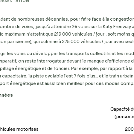
RÉSENTATION
dant de nombreuses décennies, pour faire face à la congestion 
nombre de voies, jusqu'à atteindre 26 voies sur la Katy Freeway a
1
fic maximum n'atteint que 219 000 véhicules / jour
, soit moins 
ion parisienne), qui culmine à 275 000 véhicules / jour avec se
rgir les voies ou développer les transports collectifs et les mod
paratif, on reste interrogateur devant le manque d'efficience d'
pillage énergétique et de foncier. Par exemple, par rapport à la r
s capacitaire, la piste cyclable l'est 7 fois plus... et le train urb
port énergétique est aussi bien meilleur pour ces modes compar
nnées
Capacité d
(personn
hicules motorisés
200