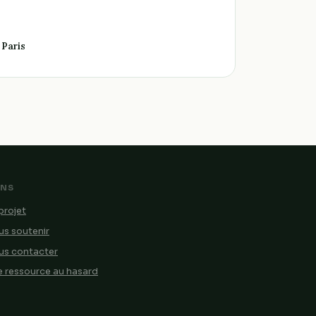
 Paris
ENS
projet
s soutenir
us contacter
 ressource au hasard