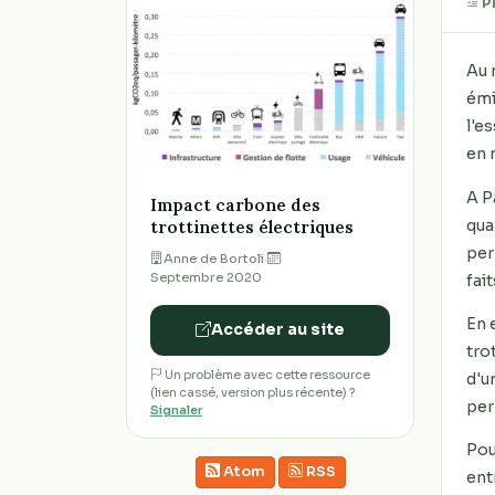
P
Au 
émi
l'e
en 
A P
Impact carbone des
qua
trottinettes électriques
per
Anne de Bortoli
·
Septembre 2020
fai
En 
Accéder au site
tro
Un problème avec cette ressource
d'u
(lien cassé, version plus récente) ?
per
Signaler
Pou
Atom
RSS
ent