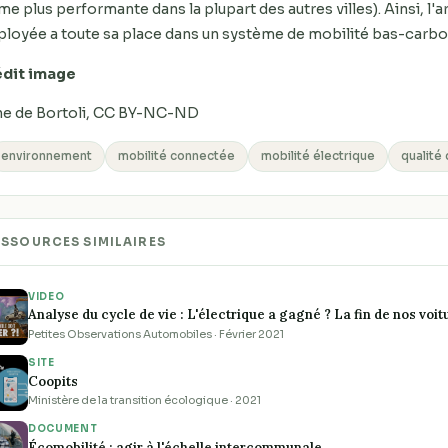
e plus performante dans la plupart des autres villes). Ainsi, l'a
loyée a toute sa place dans un système de mobilité bas-carbo
dit image
e de Bortoli, CC BY-NC-ND
environnement
mobilité connectée
mobilité électrique
qualité 
ESSOURCES SIMILAIRES
VIDEO
Analyse du cycle de vie : L'électrique a gagné ? La fin de nos voi
Petites Observations Automobiles · Février 2021
SITE
Coopits
Ministère de la transition écologique · 2021
DOCUMENT
Écomobilité : agir à l'échelle intercommunale