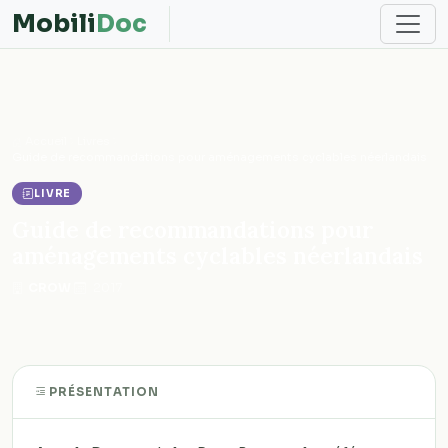
Mobili
Doc
Accueil
Livres
Guide de recommandations pour aménagements cyclables néerlandais
LIVRE
Guide de recommandations pour
aménagements cyclables néerlandais
CROW
·
2017
PRÉSENTATION