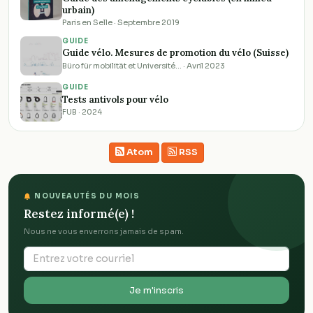
urbain)
Paris en Selle · Septembre 2019
GUIDE
Guide vélo. Mesures de promotion du vélo (Suisse)
Büro für mobilität et Université… · Avril 2023
GUIDE
Tests antivols pour vélo
FUB · 2024
Atom
RSS
NOUVEAUTÉS DU MOIS
Restez informé(e) !
Nous ne vous enverrons jamais de spam.
Je m'inscris