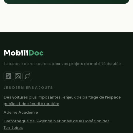
Mobili
Doc
La banque de ressources pour vos projets de mobilité durable.
LES DERNIERS AJOUTS
Des voitures plus imposantes : enjeux de partage de l'espace
public et de sécurité routière
Ademe Académie
Cartothèque de l'Agence Nationale de la Cohésion des
Territoires