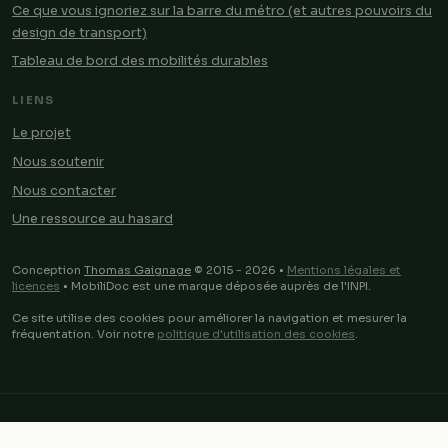
Ce que vous ignoriez sur la barre du métro (et autres pouvoirs du
design de transport)
Tableau de bord des mobilités durables
LIENS
Le projet
Nous soutenir
Nous contacter
Une ressource au hasard
Conception
Thomas Gaignage
© 2015 - 2026 •
Mentions légales et
licences
• MobiliDoc est une marque déposée auprès de l'INPI.
Ce site utilise des cookies pour améliorer la navigation et mesurer la
fréquentation. Voir notre
politique d'utilisation des cookies
.