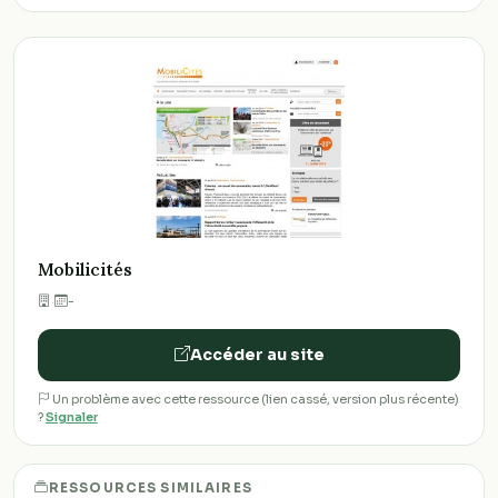
Mobilicités
·
-
Accéder au site
Un problème avec cette ressource (lien cassé, version plus récente)
?
Signaler
RESSOURCES SIMILAIRES