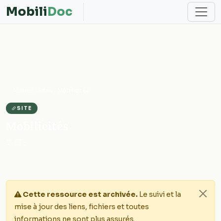
Mobili
Doc
Accueil
Sites
Mobilicités
SITE
Mobilicités
·
-
Cette ressource est archivée.
Le suivi et la
mise à jour des liens, fichiers et toutes
informations ne sont plus assurés.