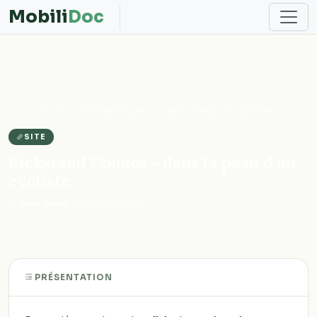
Mobili
Doc
Accueil
Sites
Kickstand Comics - dans la peau d'un cycliste
SITE
Kickstand Comics - dans la peau d'un
cycliste
Rick Smith
·
Janvier 2008
PRÉSENTATION