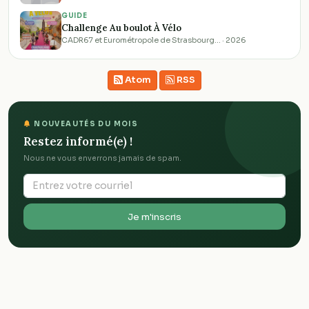
GUIDE
Challenge Au boulot À Vélo
CADR67 et Eurométropole de Strasbourg… · 2026
Atom
RSS
NOUVEAUTÉS DU MOIS
Restez informé(e) !
Nous ne vous enverrons jamais de spam.
Je m'inscris