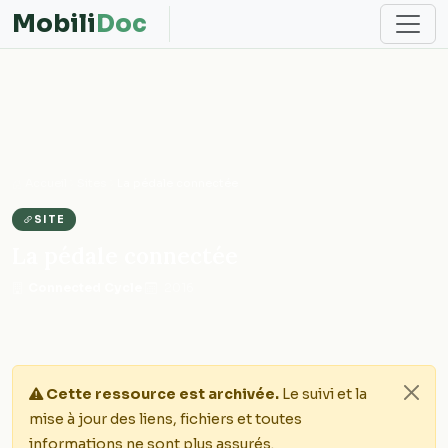
Mobili
Doc
Accueil
Sites
La pédale connectée
SITE
La pédale connectée
Connected Cycle
·
2016
Cette ressource est archivée.
Le suivi et la
mise à jour des liens, fichiers et toutes
informations ne sont plus assurés.