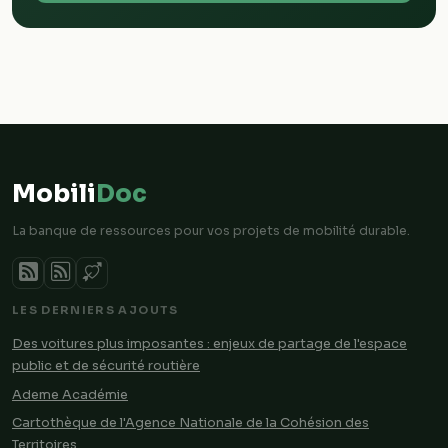
Mobili
Doc
La banque de ressources pour vos projets de mobilité durable.
LES DERNIERS AJOUTS
Des voitures plus imposantes : enjeux de partage de l'espace
public et de sécurité routière
Ademe Académie
Cartothèque de l'Agence Nationale de la Cohésion des
Territoires