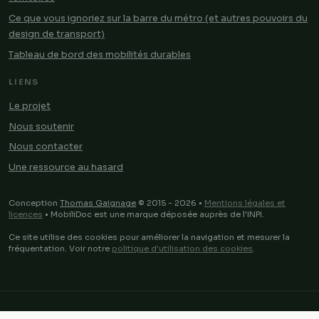
Ce que vous ignoriez sur la barre du métro (et autres pouvoirs du
design de transport)
Tableau de bord des mobilités durables
LIENS
Le projet
Nous soutenir
Nous contacter
Une ressource au hasard
Conception
Thomas Gaignage
© 2015 - 2026 •
Mentions légales et
licences
• MobiliDoc est une marque déposée auprès de l'INPI.
Ce site utilise des cookies pour améliorer la navigation et mesurer la
fréquentation. Voir notre
politique d'utilisation des cookies
.